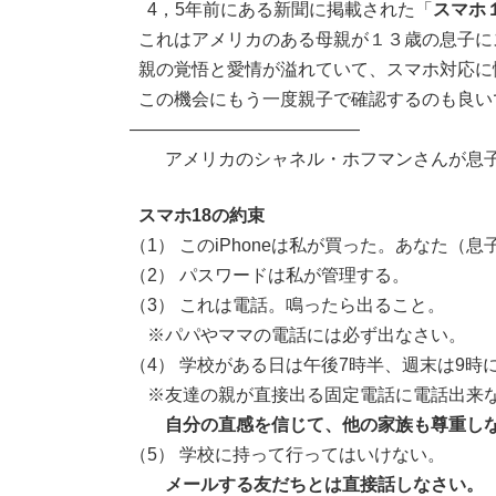
新
4，5年前にある新聞に掲載された「
スマホ
日
これはアメリカのある母親が１３歳の息子に
時
:
親の覚悟と愛情が溢れていて、スマホ対応に
この機会にもう一度親子で確認するのも良い
—————————————
アメリカのシャネル・ホフマンさんが息子のグ
スマホ18の約束
（1） このiPhoneは私が買った。あなた（
（2） パスワードは私が管理する。
（3） これは電話。鳴ったら出ること。
※パパやママの電話には必ず出なさい。
（4） 学校がある日は午後7時半、週末は9時
※友達の親が直接出る固定電話に電話出来な
自分の直感を信じて、他の家族も尊重し
（5） 学校に持って行ってはいけない。
メールする友だちとは直接話しなさい。