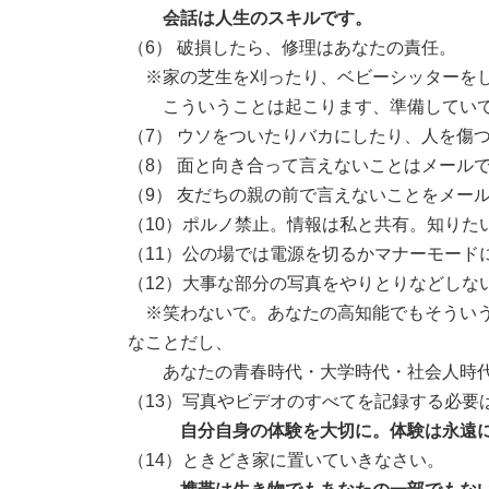
会話は人生のスキルです。
（6） 破損したら、修理はあなたの責任。
※家の芝生を刈ったり、ベビーシッターをし
こういうことは起こります、準備していて
（7） ウソをついたりバカにしたり、人を傷
（8） 面と向き合って言えないことはメール
（9） 友だちの親の前で言えないことをメー
（10）ポルノ禁止。情報は私と共有。知りた
（11）公の場では電源を切るかマナーモード
（12）大事な部分の写真をやりとりなどしな
※笑わないで。あなたの高知能でもそういう
なことだし、
あなたの青春時代・大学時代・社会人時代
（13）写真やビデオのすべてを記録する必要
自分自身の体験を大切に。体験は永遠
（14）ときどき家に置いていきなさい。