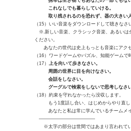
携帯は生き物でもあなたの一部でもな
これなしでも暮らしていける。
取り残されるのを恐れず、器の大きい人
（15）いい音楽をダウンロードして聴きなさ
※.新しい音楽、クラシック音楽、あるいは
ください。
あなたの世代は史上もっとも音楽にアクセ
（16）ワードゲームやパズル、知能ゲームで
（17）
上を向いて歩きなさい。
周囲の世界に目を向けなさい。
会話をしなさい。
グーグルで検索をしないで思考しなさ
（18）約束を守れなかったら没収します。
もう1度話し合い、はじめからやり直し
あなたと私は常に学んでいるチームメイト
————————————
※太字の部分は世間ではあまり言われてい