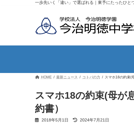
コ
ナ
一歩先いく「違い」で選ばれる｜東予にたったひと
ン
ビ
テ
ゲ
ン
ー
ツ
シ
へ
ョ
ス
ン
キ
に
ッ
移
プ
動
HOME
最新ニュース
コトバの力
スマホ18の約束
スマホ18の約束(母
約書）
最
2018年5月1日
2024年7月21日
終
更