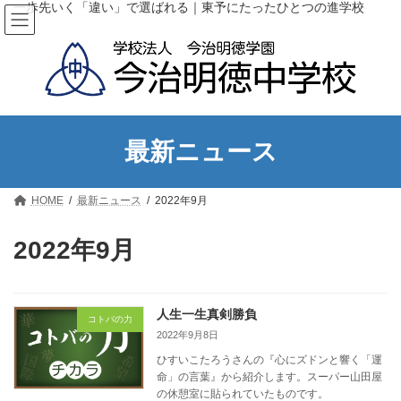
コ
ナ
一歩先いく「違い」で選ばれる｜東予にたったひとつの進学校
ン
ビ
テ
ゲ
ン
ー
ツ
シ
へ
ョ
ス
ン
キ
に
ッ
移
最新ニュース
プ
動
HOME
最新ニュース
2022年9月
2022年9月
人生一生真剣勝負
コトバの力
2022年9月8日
ひすいこたろうさんの『心にズドンと響く「運
命」の言葉』から紹介します。スーパー山田屋
の休憩室に貼られていたものです。