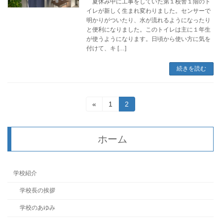
夏休み中に工事をしていた第１校舎１階のト
イレが新しく生まれ変わりました。センサーで
明かりがついたり、水が流れるようになったり
と便利になりました。このトイレは主に１年生
が使うようになります。日頃から使い方に気を
付けて、キ […]
続きを読む
投
固
固
«
1
2
定
定
稿
ペ
ペ
ー
ー
の
ホーム
ジ
ジ
ペ
ー
学校紹介
ジ
学校長の挨拶
送
学校のあゆみ