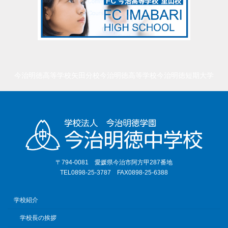
今治明徳高等学校矢田分校
今治明徳高等学校
今治明徳短期大学
〒794-0081 愛媛県今治市阿方甲287番地
TEL0898-25-3787 FAX0898-25-6388
学校紹介
学校長の挨拶