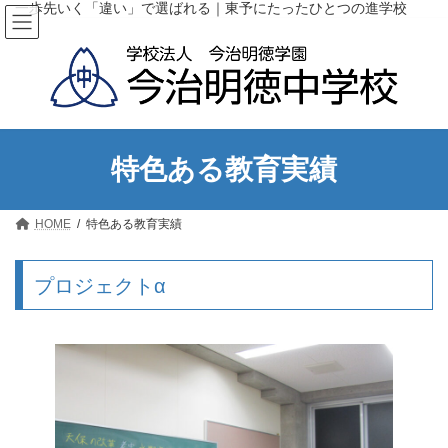
コ
ナ
一歩先いく「違い」で選ばれる｜東予にたったひとつの進学校
ン
ビ
テ
ゲ
ン
ー
ツ
シ
へ
ョ
ス
ン
キ
に
ッ
移
特色ある教育実績
プ
動
HOME
特色ある教育実績
プロジェクトα