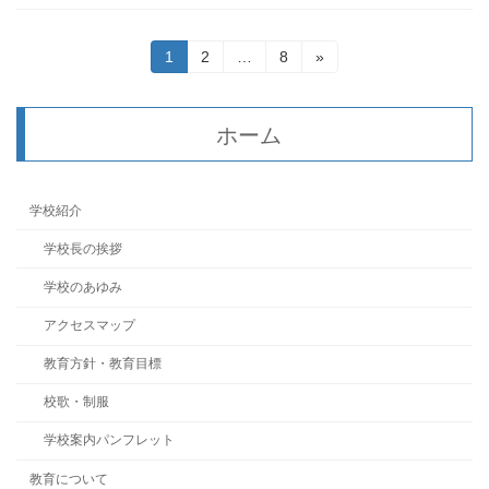
投
固
固
固
1
2
…
8
»
定
定
定
稿
ペ
ペ
ペ
ー
ー
ー
の
ホーム
ジ
ジ
ジ
ペ
ー
学校紹介
ジ
学校長の挨拶
送
学校のあゆみ
り
アクセスマップ
教育方針・教育目標
校歌・制服
学校案内パンフレット
教育について