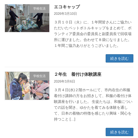
エコキャップ
学校生活
2026年3月10日
３月１０日（火）に、１年間皆さんにご協力い
ただいたペットボトルキャップをまとめて、ボ
ランティア委員会の委員長と副委員長で回収場
所に運びました。合わせて８袋になりました。
１年間ご協力ありがとうございました。
続きを読む
２年生 着付け体験講座
学校生活
2026年3月6日
３月４日(水)２階ホールにて、市内在住の和服
着付け講師の方をお招きして、和服の着付け体
験講座を行いました。 生徒たちは、和服につい
ての話を聞き、ゆかたを着てみる体験を通し
て、日本の着物の特徴を感じたり興味・関心を
持つこと […]
続きを読む