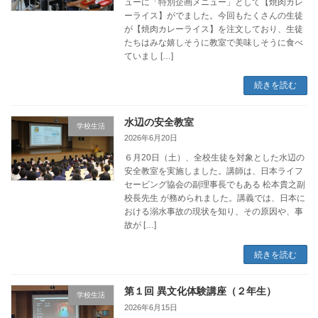
ューに「特別企画メニュー」として【焼肉カレ
ーライス】がでました。今回もたくさんの生徒
が【焼肉カレーライス】を注文しており、生徒
たちはみな嬉しそうに教室で美味しそうに食べ
ていまし […]
続きを読む
水辺の安全教室
学校生活
2026年6月20日
６月20日（土）、全校生徒を対象とした水辺の
安全教室を実施しました。講師は、日本ライフ
セービング協会の副理事長でもある 松本貴之副
校長先生 が務められました。講義では、日本に
おける溺水事故の現状を知り、その原因や、事
故が […]
続きを読む
第１回 異文化体験講座（２年生）
学校生活
2026年6月15日