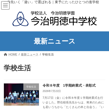
コ
ナ
一歩先いく「違い」で選ばれる｜東予にたったひとつの進学校
ン
ビ
テ
ゲ
ン
ー
ツ
シ
へ
ョ
ス
ン
キ
に
ッ
移
最新ニュース
プ
動
HOME
最新ニュース
学校生活
学校生活
令和８年度 1学期終業式・表彰式
学校生活
2026年7月22日
7月17日（金）に令和８年度１学期終業式を行
いました。野住校長先生からは、将来のために
も若いうちから「たくさんの本と出会う」「い