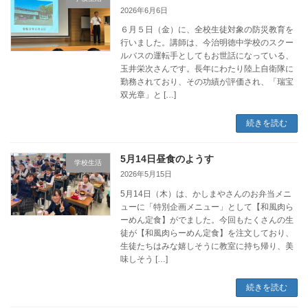
2026年6月6日
６月５日（金）に、全校生徒対象の防災教育を
行いました。講師は、今治明徳中学校のスクー
ルバスの運転手としてもお世話になっている、
玉井栄次さんです。長年にわたり陸上自衛隊に
勤務されており、その功績が評価され、「瑞宝
双光章」と […]
続きを読む
5月14日昼食のようす
学校生活
2026年5月15日
5月14日（木）は、かしまやさんのお弁当メニ
ューに「特別企画メニュー」として【和風肉ら
ーめん定食】がでました。今回もたくさんの生
徒が【和風肉らーめん定食】を注文しており、
生徒たちはみな嬉しそうに教室に持ち帰り、美
味しそう […]
続きを読む