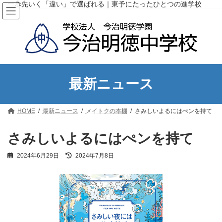
コ
ナ
一歩先いく「違い」で選ばれる｜東予にたったひとつの進学校
ン
ビ
テ
ゲ
ン
ー
ツ
シ
へ
ョ
ス
ン
キ
に
ッ
移
最新ニュース
プ
動
HOME
最新ニュース
メイトクの本棚
さみしいよるにはぺンを持て
さみしいよるにはぺンを持て
最
2024年6月29日
2024年7月8日
終
更
新
日
時
: