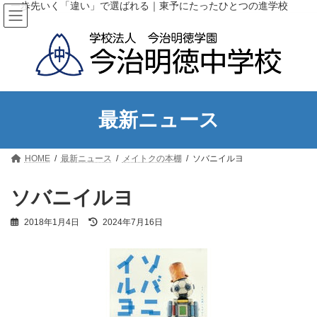
コ
ナ
一歩先いく「違い」で選ばれる｜東予にたったひとつの進学校
ン
ビ
テ
ゲ
ン
ー
ツ
シ
へ
ョ
ス
ン
キ
に
ッ
移
最新ニュース
プ
動
HOME
最新ニュース
メイトクの本棚
ソバニイルヨ
ソバニイルヨ
最
2018年1月4日
2024年7月16日
終
更
新
日
時
: