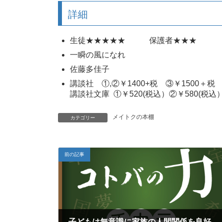
詳細
生徒★★★★★ 保護者★★★
一瞬の風になれ
佐藤多佳子
講談社 ①,②￥1400+税 ③￥1500＋税
講談社文庫 ①￥520(税込）②￥580(税込
メイトクの本棚
カテゴリー
前の記事
子どもは無意識に家族の人間関係を良好に保つための行動をとる