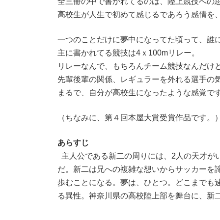
全三冊の中で書かれてるのは、陸上競技への
高校生が人生で初めて感じるであろう感情を
一つのことだけに夢中になってた頃って、誰
主に書かれてる競技は4ｘ100mリレー。
リレーなんで、もちろんチーム競技なんだけ
先輩後輩の関係、レギュラーを外れる選手の
まるで、自分が高校生になったような感覚で
（ちなみに、第４回本屋大賞受賞作品です。
あらすじ
主人公である新二の周りには、2人の天才が
だ。新二は兄への複雑な想いからサッカーを
歩むことになる。夢は、ひとつ。どこまでも
る異性。神奈川県の高校陸上部を舞台に、新