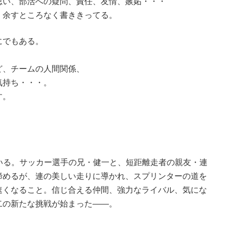
思い、部活への疑問、責任、友情、嫉妬・・・
、余すところなく書ききってる。
にでもある。
ど、チームの人間関係、
気持ち・・・。
す。
）
いる。サッカー選手の兄・健一と、短距離走者の親友・連
諦めるが、連の美しい走りに導かれ、スプリンターの道を
速くなること。信じ合える仲間、強力なライバル、気にな
二の新たな挑戦が始まった――。