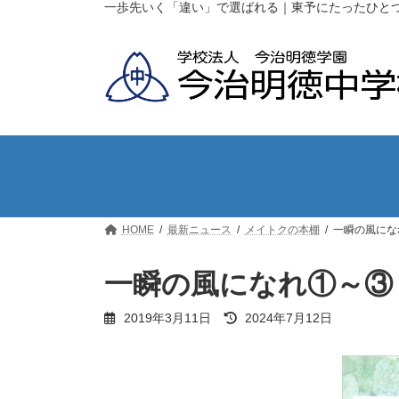
コ
ナ
一歩先いく「違い」で選ばれる｜東予にたったひと
ン
ビ
テ
ゲ
ン
ー
ツ
シ
へ
ョ
ス
ン
キ
に
ッ
移
プ
動
HOME
最新ニュース
メイトクの本棚
一瞬の風にな
一瞬の風になれ①～③
最
2019年3月11日
2024年7月12日
終
更
新
日
時