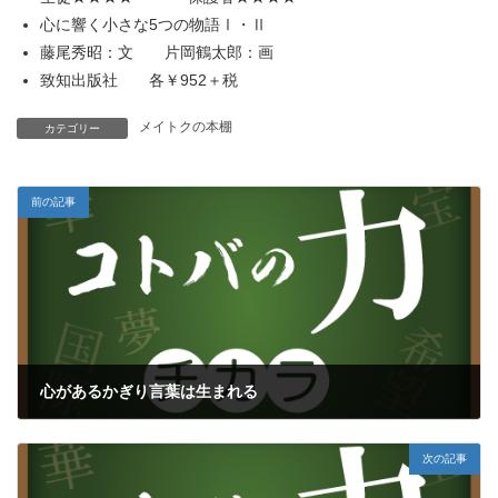
心に響く小さな5つの物語Ⅰ・Ⅱ
藤尾秀昭：文 片岡鶴太郎：画
致知出版社 各￥952＋税
メイトクの本棚
カテゴリー
前の記事
心があるかぎり言葉は生まれる
2017年2月21日
次の記事