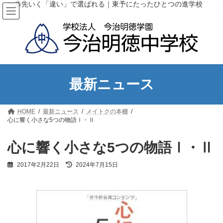
コ
ナ
一歩先いく「違い」で選ばれる｜東予にたったひとつの進学校
ン
ビ
テ
ゲ
ン
ー
ツ
シ
へ
ョ
ス
ン
キ
に
ッ
移
最新ニュース
プ
動
HOME
最新ニュース
メイトクの本棚
心に響く小さな5つの物語Ⅰ・Ⅱ
心に響く小さな5つの物語Ⅰ・Ⅱ
最
2017年2月22日
2024年7月15日
終
更
新
日
時
: