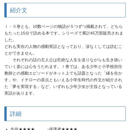
紹介文
Ⅰ・Ⅱ巻とも、10数ページの物語が５つずつ掲載されて、どちら
もたった15分で読める本です。シリーズで累計45万部販売されま
した。
どれも実在の人物の感動実話となっており、涙なくしては読むこ
とができません。
それぞれの話の主人公は壮絶な人生を送りながらも生き抜い
ていく姿には心をうたれます。Ⅰ巻では、ある少年と小学校担任
教師との感動エピソードがネット上でも話題となった「縁を生か
す」や、イチローの原点ともいえる小学生時代の作文が紹介され
た「夢を実現する」など、いずれも少年少女が主役となっている
実話があります。
詳細
生徒★★★★ ･保護者★★★★