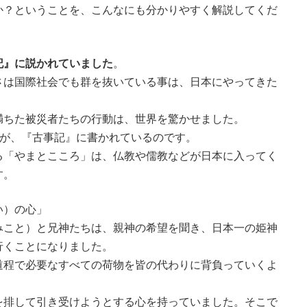
？ということを、こんなにも分かりやすく解説してくだ
記』に説かれていました
。
は国際社会でも群を抜いている事は、日本にやってきた
ちた被災者たちの行動は、世界を驚かせました。
方が、『古事記』に書かれているのです。
「やまとこころ」は、仏教や儒教などが日本に入ってく
す。
い）の心」
こと）と兄神たちは、親神の希望を聞き、日本一の姫神
行くことになりました。
程で必要なすべての荷物を皆の代わりに背負っていくよ
排して引き受けようとする心を持っていました。そこで