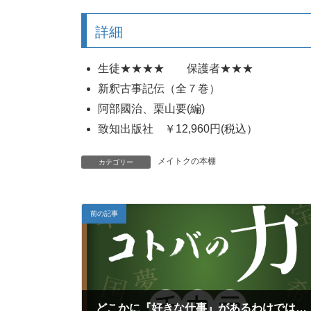
詳細
生徒★★★★ 保護者★★★
新釈古事記伝（全７巻）
阿部國治、栗山要(編)
致知出版社 ￥12,960円(税込）
メイトクの本棚
カテゴリー
前の記事
どこかに『好きな仕事』があるわけではない。