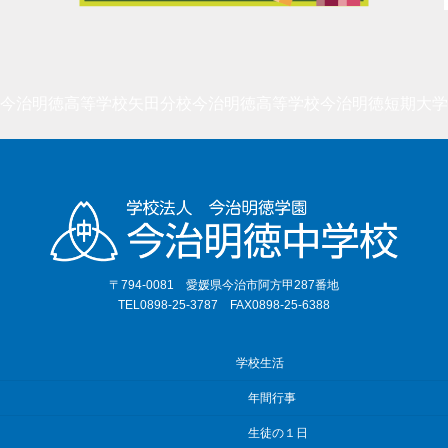
今治明徳高等学校矢田分校
今治明徳高等学校
今治明徳短期大学
〒794-0081 愛媛県今治市阿方甲287番地
TEL0898-25-3787 FAX0898-25-6388
学校生活
年間行事
生徒の１日