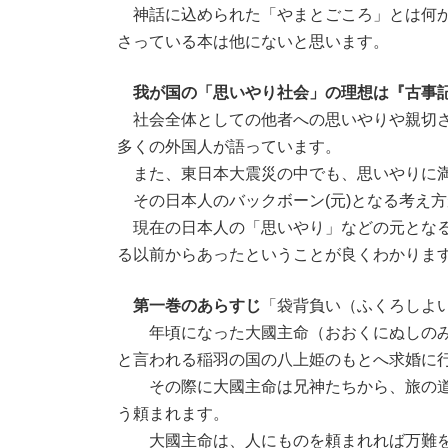
神話に込められた「やまとごころ」とは何か
さっている本は他にないと思います。
我が国の「思いやり社会」の理想は『古事
社会全体としての他者への思いやりや親切さ
多くの外国人が語っています。
また、東日本大震災の中でも、思いやりに満
その日本人のバックボーン(元)となる考え
現在の日本人の「思いやり」などの元となる
る以前からあったということが良くわかりま
第一巻のあらすじ
「袋背負い（ふくろしよ
年頃になった大國主命（おおくにぬしのみ
と言われる稲羽の国の八上姫のもとへ求婚に
その際に大國主命は兄神たちから、旅の道
う頼まれます。
大國主命は、人にものを頼まれれば万難を