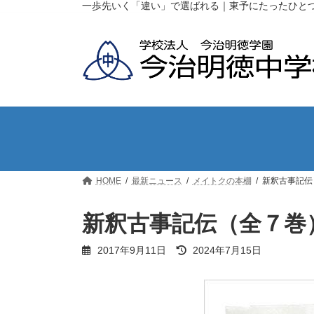
コ
ナ
一歩先いく「違い」で選ばれる｜東予にたったひと
ン
ビ
テ
ゲ
ン
ー
ツ
シ
へ
ョ
ス
ン
キ
に
ッ
移
プ
動
HOME
最新ニュース
メイトクの本棚
新釈古事記伝
新釈古事記伝（全７巻
最
2017年9月11日
2024年7月15日
終
更
新
日
時