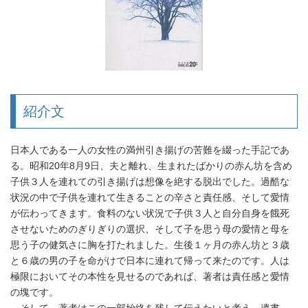
紹介文
日本人である一人の女性の満州引き揚げの苦難を綴った手記であ
る。昭和20年8月9日、夫と離れ、生まれたばかりの赤ん坊を含め
子供３人を連れての引き揚げは想像を絶する脱出でした。過酷な
状況の中で子供を連れて生きることの辛さと責任感、そして愛情
が伝わってきます。食料のない状況で子供３人と自分自身を餓死
させないためのぎりぎりの選択、そして子を思う母の愛情と母を
思う子の健気さに胸を打たれました。生後１ヶ月の赤ん坊と３歳
と６歳の男の子を命がけで日本に連れて帰って来たのです。人は
極限においてその本性を見せるのであれば、著者は責任感と愛情
の塊です。
そして、著者はこの一部始終を残して伝えたいと考え、遺書