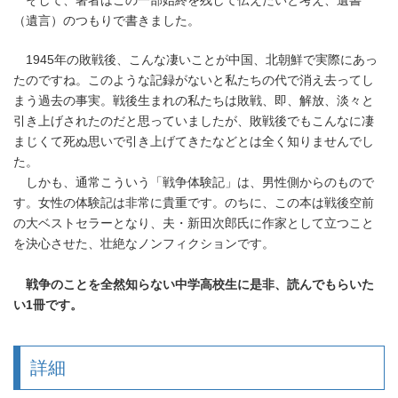
（遺言）のつもりで書きました。
1945年の敗戦後、こんな凄いことが中国、北朝鮮で実際にあっ
たのですね。このような記録がないと私たちの代で消え去ってし
まう過去の事実。戦後生まれの私たちは敗戦、即、解放、淡々と
引き上げされたのだと思っていましたが、敗戦後でもこんなに凄
まじくて死ぬ思いで引き上げてきたなどとは全く知りませんでし
た。
しかも、通常こういう「戦争体験記」は、男性側からのもので
す。女性の体験記は非常に貴重です。のちに、この本は戦後空前
の大ベストセラーとなり、夫・新田次郎氏に作家として立つこと
を決心させた、壮絶なノンフィクションです。
戦争のことを全然知らない中学高校生に是非、読んでもらいた
い1冊です。
詳細