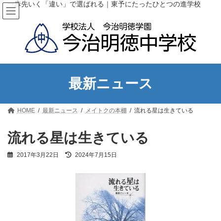
コ
ナ
一歩先いく「違い」で選ばれる｜東予にたったひとつの進学校
ン
ビ
テ
ゲ
ン
ー
ツ
シ
へ
ョ
ス
ン
キ
に
ッ
移
最新ニュース
プ
動
HOME
最新ニュース
メイトクの本棚
流れる星は生きている
流れる星は生きている
最
2017年3月22日
2024年7月15日
終
更
新
日
時
: