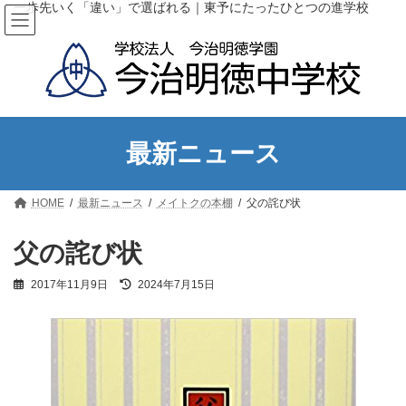
コ
ナ
一歩先いく「違い」で選ばれる｜東予にたったひとつの進学校
ン
ビ
テ
ゲ
ン
ー
ツ
シ
へ
ョ
ス
ン
キ
に
ッ
移
最新ニュース
プ
動
HOME
最新ニュース
メイトクの本棚
父の詫び状
父の詫び状
最
2017年11月9日
2024年7月15日
終
更
新
日
時
: