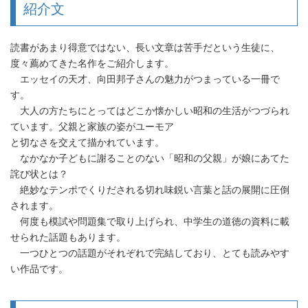
紹介文
読書があまり得意ではない、長い文章は苦手だという生徒に、
度々薦めてきた名作をご紹介します。
エッセイの天才、向田邦子さんの魅力がつまっている一冊で
す。
大人の方たちにとってはどこか懐かしい昭和の生活がつづられ
ています。父親と家族の姿がユーモア
と切なさを交えて描かれています。
なかなか子どもに謝ることのない「昭和の父親」が娘にあてた
詫び状とは？
絶妙なテンポでくりだされる切れ味鋭い言葉と話の展開に圧倒
されます。
何度も模試や問題集で取り上げられ、中学生の道徳の資料に載
せられた話題もあります。
一つひとつの話題がそれぞれで完結しており、とても読みやす
い作品です。