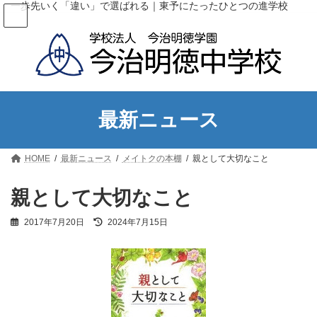
コ
ナ
一歩先いく「違い」で選ばれる｜東予にたったひとつの進学校
ン
ビ
テ
ゲ
ン
ー
ツ
シ
へ
ョ
ス
ン
キ
に
ッ
移
最新ニュース
プ
動
HOME
最新ニュース
メイトクの本棚
親として大切なこと
親として大切なこと
最
2017年7月20日
2024年7月15日
終
更
新
日
時
: