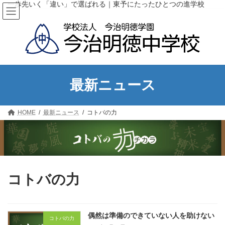
コ
ナ
一歩先いく「違い」で選ばれる｜東予にたったひとつの進学校
ン
ビ
テ
ゲ
ン
ー
ツ
シ
へ
ョ
ス
ン
キ
に
ッ
移
最新ニュース
プ
動
HOME
最新ニュース
コトバの力
コトバの力
偶然は準備のできていない人を助けない
コトバの力