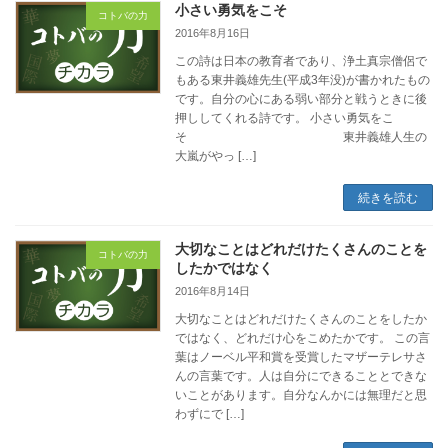
小さい勇気をこそ
コトバの力
2016年8月16日
この詩は日本の教育者であり、浄土真宗僧侶で
もある東井義雄先生(平成3年没)が書かれたもの
です。自分の心にある弱い部分と戦うときに後
押ししてくれる詩です。 小さい勇気をこ
そ 東井義雄人生の
大嵐がやっ […]
続きを読む
大切なことはどれだけたくさんのことを
コトバの力
したかではなく
2016年8月14日
大切なことはどれだけたくさんのことをしたか
ではなく、どれだけ心をこめたかです。 この言
葉はノーベル平和賞を受賞したマザーテレサさ
んの言葉です。人は自分にできることとできな
いことがあります。自分なんかには無理だと思
わずにで […]