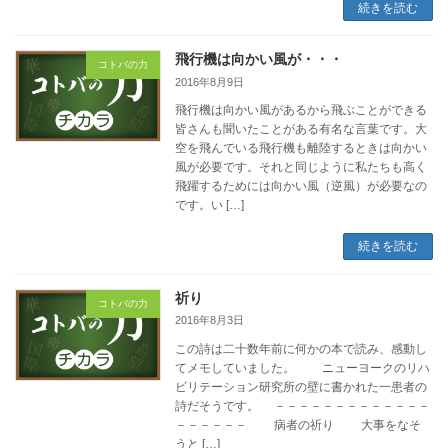
続きを読む
飛行機は向かい風が・・・
コトバの力
2016年8月9日
飛行機は向かい風があるから飛ぶことができる
皆さんも聞いたことがある有名な言葉です。大
空を飛んでいる飛行機も離陸するときは向かい
風が必要です。それと同じように私たちも高く
飛躍するためには向かい風（逆風）が必要なの
です。い […]
続きを読む
祈り
コトバの力
2016年8月3日
この詩は二十数年前に何かの本で読み、感動し
てメモしていました。 ニューヨークのリハ
ビリテーション研究所の壁に書かれた一患者の
詩だそうです。 －－－－－－－－－－－－－
－－－－－－ 病者の祈り 大事をなそ
うと […]