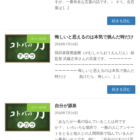
すが、一番有名な言葉の話です。） そう。合言
葉は […]
続きを読む
悔しいと思えるのは本気で挑んだ時だけ
コトバの力
2016年7月14日
我武者羅應援團（がむしゃらおうえんだん） 総
監督 武藤正幸さんの言葉です。 ーーーーーー
ーーーーーーーーーーーーーーーーーーーーー
ーーーーーー 悔しいと思えるのは本気で挑んだ
時だけ 負けたら、悔しい。 […]
続きを読む
自分が源泉
コトバの力
2016年7月14日
「あなたが一番の悩んでいることは何です
か？」 いろいろな場所で、一般の人にアンケー
トをとると他人との人間関係で悩んでいる人が
一番多いそうです。特に、「自分がどれだけ言