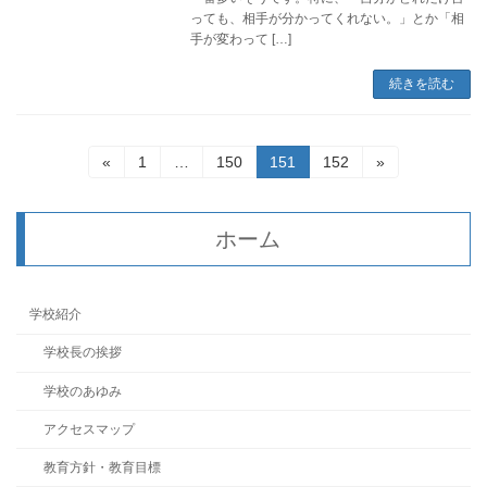
っても、相手が分かってくれない。」とか「相
手が変わって […]
続きを読む
投
固
固
固
固
«
1
…
150
151
152
»
定
定
定
定
稿
ペ
ペ
ペ
ペ
ー
ー
ー
ー
の
ホーム
ジ
ジ
ジ
ジ
ペ
ー
学校紹介
ジ
学校長の挨拶
送
学校のあゆみ
り
アクセスマップ
教育方針・教育目標