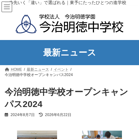
コ
ナ
一歩先いく「違い」で選ばれる｜東予にたったひとつの進学校
ン
ビ
テ
ゲ
ン
ー
ツ
シ
へ
ョ
ス
ン
キ
に
ッ
移
最新ニュース
プ
動
HOME
最新ニュース
イベント
今治明徳中学校オープンキャンパス2024
今治明徳中学校オープンキャン
パス2024
最
2024年8月7日
2026年6月22日
終
更
新
日