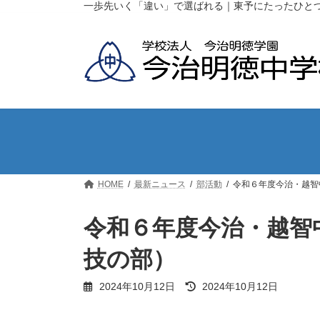
コ
ナ
一歩先いく「違い」で選ばれる｜東予にたったひと
ン
ビ
テ
ゲ
ン
ー
ツ
シ
へ
ョ
ス
ン
キ
に
ッ
移
プ
動
HOME
最新ニュース
部活動
令和６年度今治・越智
令和６年度今治・越智
技の部）
最
2024年10月12日
2024年10月12日
終
更