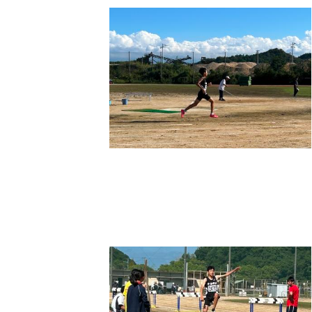
新
日
時
: