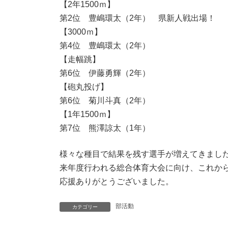
【2年1500ｍ】
第2位 豊嶋環太（2年） 県新人戦出場！
【3000ｍ】
第4位 豊嶋環太（2年）
【走幅跳】
第6位 伊藤勇輝（2年）
【砲丸投げ】
第6位 菊川斗真（2年）
【1年1500ｍ】
第7位 熊澤諒太（1年）
様々な種目で結果を残す選手が増えてきまし
来年度行われる総合体育大会に向け、これか
応援ありがとうございました。
部活動
カテゴリー