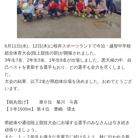
6月11日(水)、12日(木)に桜井スポーツランドで今治・越智中学校
総合体育大会(陸上競技の部)が開催されました。
3年生7名、2年生3名、1年生8名が出場しました。悪天候の中、自
己ベストを更新する選手もおり、どの選手も全力を尽くしまし
た。
大会の結果、以下2名が県総体出場を決めました。おめでとうござ
います。
【砲丸投げ】 第６位 菊川 斗真
【３年1500m】 第４位 豊嶋 環太
県総体や通信陸上競技大会に出場する選手のみなさんは引き続き
頑張りましょう。
また、１・２年生も偉大な先輩方に続けるよう、秋に行われる新