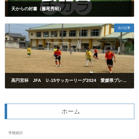
天からの封書（藤尾秀昭）
2026年6月14日
次の記事
高円宮杯 JFA Ｕ‐15サッカーリーグ2024 愛媛県プレミアリーグＵ‐15（EPリーグ）
2026年6月15日
ホーム
学校紹介