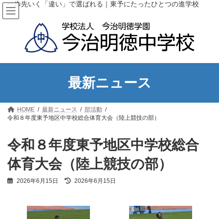
コ
ナ
一歩先いく「違い」で選ばれる｜東予にたったひとつの進学校
ン
ビ
テ
ゲ
ン
ー
ツ
シ
へ
ョ
ス
ン
キ
に
ッ
移
最新ニュース
プ
動
HOME
最新ニュース
部活動
令和８年度東予地区中学校総合体育大会（陸上競技の部）
令和８年度東予地区中学校総合
体育大会（陸上競技の部）
最
2026年6月15日
2026年6月15日
終
更
新
日