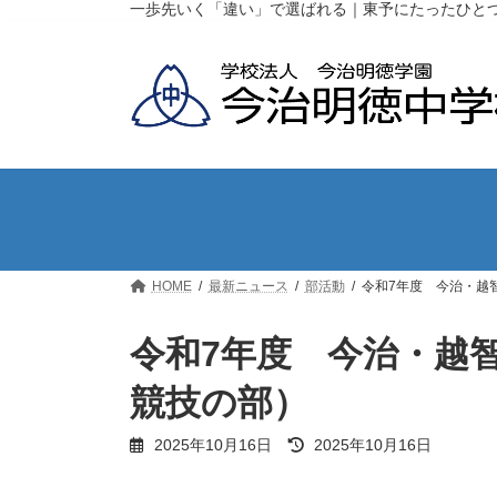
コ
ナ
一歩先いく「違い」で選ばれる｜東予にたったひと
ン
ビ
テ
ゲ
ン
ー
ツ
シ
へ
ョ
ス
ン
キ
に
ッ
移
プ
動
HOME
最新ニュース
部活動
令和7年度 今治・越
令和7年度 今治・越
競技の部）
最
2025年10月16日
2025年10月16日
終
更