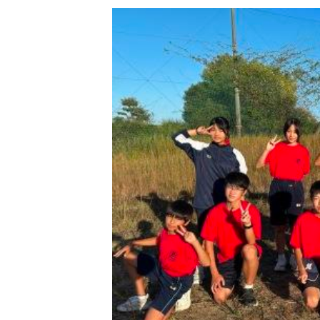
新
日
時
: