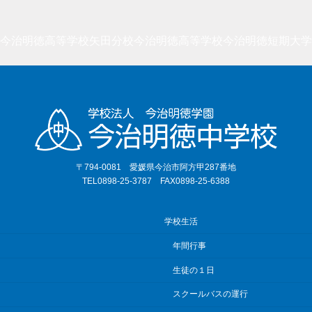
今治明徳高等学校矢田分校
今治明徳高等学校
今治明徳短期大学
〒794-0081 愛媛県今治市阿方甲287番地
TEL0898-25-3787 FAX0898-25-6388
学校生活
年間行事
生徒の１日
スクールバスの運行