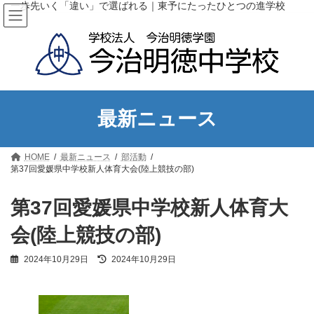
コ
ナ
一歩先いく「違い」で選ばれる｜東予にたったひとつの進学校
ン
ビ
テ
ゲ
ン
ー
ツ
シ
へ
ョ
ス
ン
キ
に
ッ
移
最新ニュース
プ
動
HOME
最新ニュース
部活動
第37回愛媛県中学校新人体育大会(陸上競技の部)
第37回愛媛県中学校新人体育大
会(陸上競技の部)
最
2024年10月29日
2024年10月29日
終
更
新
日