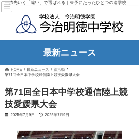
コ
ナ
一歩先いく「違い」で選ばれる｜東予にたったひとつの進学校
ン
ビ
テ
ゲ
ン
ー
ツ
シ
へ
ョ
ス
ン
キ
に
ッ
移
最新ニュース
プ
動
HOME
最新ニュース
部活動
第71回全日本中学校通信陸上競技愛媛県大会
第71回全日本中学校通信陸上競
技愛媛県大会
最
2025年7月9日
2025年7月9日
終
更
新
日