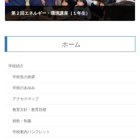
第２回エネルギー・環境講座（１年生）
2025年7月9日
ホーム
学校紹介
学校長の挨拶
学校のあゆみ
アクセスマップ
教育方針・教育目標
校歌・制服
学校案内パンフレット