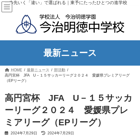
コ
ナ
一歩先いく「違い」で選ばれる｜東予にたったひとつの進学校
ン
ビ
テ
ゲ
ン
ー
ツ
シ
へ
ョ
ス
ン
キ
に
ッ
移
最新ニュース
プ
動
HOME
最新ニュース
部活動
高円宮杯 JFA U－１５サッカーリーグ２０２４ 愛媛県プレミアリーグ
（EPリーグ）
高円宮杯 JFA U－１５サッカ
ーリーグ２０２４ 愛媛県プレ
ミアリーグ（EPリーグ）
最
2024年7月29日
2024年7月29日
終