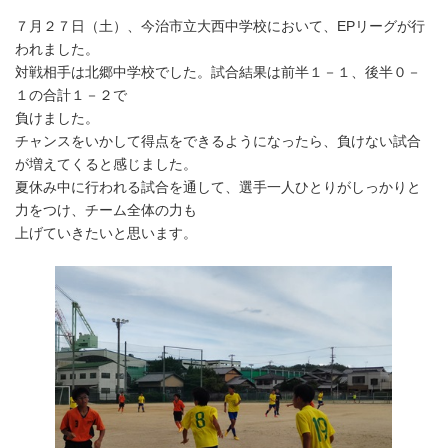
更
７月２７日（土）、今治市立大西中学校において、EPリーグが行
新
日
われました。
時
対戦相手は北郷中学校でした。試合結果は前半１－１、後半０－
:
１の合計１－２で
負けました。
チャンスをいかして得点をできるようになったら、負けない試合
が増えてくると感じました。
夏休み中に行われる試合を通して、選手一人ひとりがしっかりと
力をつけ、チーム全体の力も
上げていきたいと思います。