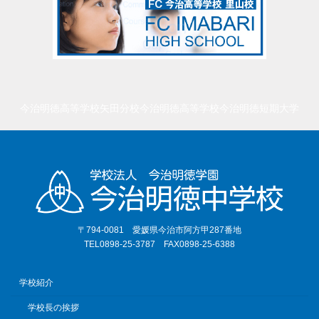
今治明徳高等学校矢田分校
今治明徳高等学校
今治明徳短期大学
〒794-0081 愛媛県今治市阿方甲287番地
TEL0898-25-3787 FAX0898-25-6388
学校紹介
学校長の挨拶