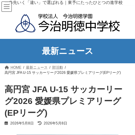
コ
ナ
一歩先いく「違い」で選ばれる｜東予にたったひとつの進学校
ン
ビ
テ
ゲ
ン
ー
ツ
シ
へ
ョ
ス
ン
キ
に
ッ
移
最新ニュース
プ
動
HOME
最新ニュース
部活動
高円宮 JFA U-15 サッカーリーグ2026 愛媛県プレミアリーグ(EPリーグ)
高円宮 JFA U-15 サッカーリー
グ2026 愛媛県プレミアリーグ
(EPリーグ)
最
2026年5月8日
2026年5月8日
終
更