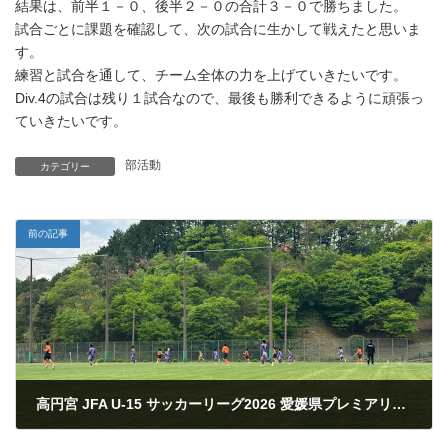
結果は、前半１－０、後半２－０の合計３－０で勝ちました。
試合ごとに課題を確認して、次の試合に生かして戦えたと思いま
す。
練習と試合を通して、チーム全体の力を上げていきたいです。
Div.4の試合は残り１試合なので、最後も勝利できるように頑張っ
ていきたいです。
部活動
カテゴリー
前の記事
高円宮 JFA U-15 サッカーリーグ2026 愛媛県プレミアリーグ(EPリーグ)
2026年4月30日