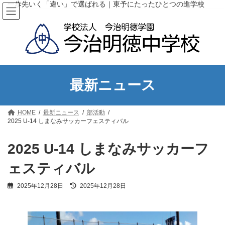
コ
ナ
一歩先いく「違い」で選ばれる｜東予にたったひとつの進学校
ン
ビ
テ
ゲ
ン
ー
ツ
シ
へ
ョ
ス
ン
キ
に
ッ
移
最新ニュース
プ
動
HOME
最新ニュース
部活動
2025 U-14 しまなみサッカーフェスティバル
2025 U-14 しまなみサッカーフ
ェスティバル
最
2025年12月28日
2025年12月28日
終
更
新
日