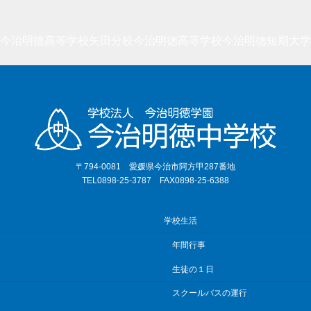
今治明徳高等学校矢田分校
今治明徳高等学校
今治明徳短期大学
〒794-0081 愛媛県今治市阿方甲287番地
TEL0898-25-3787 FAX0898-25-6388
学校生活
年間行事
生徒の１日
スクールバスの運行