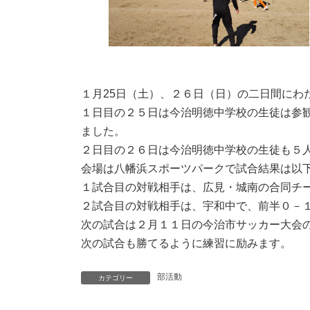
１月25日（土）、２６日（日）の二日間にわ
１日目の２５日は今治明徳中学校の生徒は参
ました。
２日目の２６日は今治明徳中学校の生徒も５
会場は八幡浜スポーツパークで試合結果は以
１試合目の対戦相手は、広見・城南の合同チー
２試合目の対戦相手は、宇和中で、前半０－
次の試合は２月１１日の今治市サッカー大会
次の試合も勝てるように練習に励みます。
部活動
カテゴリー