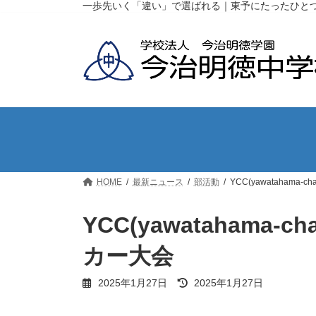
コ
ナ
一歩先いく「違い」で選ばれる｜東予にたったひと
ン
ビ
テ
ゲ
ン
ー
ツ
シ
へ
ョ
ス
ン
キ
に
ッ
移
プ
動
HOME
最新ニュース
部活動
YCC(yawatahama-
YCC(yawatahama-
カー大会
最
2025年1月27日
2025年1月27日
終
更