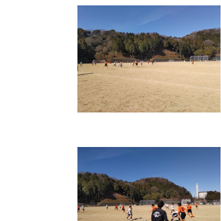
新
日
時
: