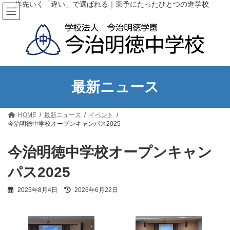
コ
ナ
一歩先いく「違い」で選ばれる｜東予にたったひとつの進学校
ン
ビ
テ
ゲ
ン
ー
ツ
シ
へ
ョ
ス
ン
キ
に
ッ
移
最新ニュース
プ
動
HOME
最新ニュース
イベント
今治明徳中学校オープンキャンパス2025
今治明徳中学校オープンキャン
パス2025
最
2025年8月4日
2026年6月22日
終
更
新
日