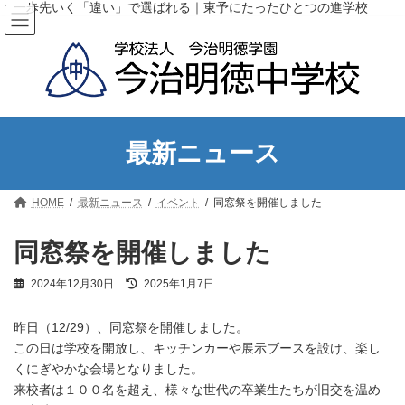
コ
ナ
一歩先いく「違い」で選ばれる｜東予にたったひとつの進学校
ン
ビ
テ
ゲ
ン
ー
ツ
シ
へ
ョ
ス
ン
キ
に
ッ
移
最新ニュース
プ
動
HOME
最新ニュース
イベント
同窓祭を開催しました
同窓祭を開催しました
最
2024年12月30日
2025年1月7日
終
更
昨日（12/29）、同窓祭を開催しました。
新
日
この日は学校を開放し、キッチンカーや展示ブースを設け、楽し
時
くにぎやかな会場となりました。
:
来校者は１００名を超え、様々な世代の卒業生たちが旧交を温め