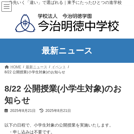
コ
ナ
一歩先いく「違い」で選ばれる｜東予にたったひとつの進学校
ン
ビ
テ
ゲ
ン
ー
ツ
シ
へ
ョ
ス
ン
キ
に
ッ
移
最新ニュース
プ
動
HOME
最新ニュース
イベント
8/22 公開授業(小学生対象)のお知らせ
8/22 公開授業(小学生対象)のお
知らせ
最
2025年8月21日
2025年8月21日
終
更
以下の日程で、小学生対象の公開授業を実施いたします。
新
日
・申し込みは不要です。