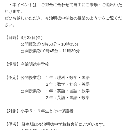
時
・本イベントは、ご都合に合わせて自由にご来場・ご退出いた
:
だけます。
ぜひお越しいただき、今治明徳中学校の授業のようすをご覧くだ
さい。
【日時】8月22日(金)
公開授業① 9時50分～10時35分
公開授業②10時45分～11時30分
【場所】今治明徳中学校
【予定】公開授業① １年：理科・数学・国語
２年：数学・社会・英語
公開授業② １年：英語・国語・数学
２年：英語・国語・数学
【対象】小学５・６年生とその保護者
【備考】 駐車場は今治明徳中学校校舎前にございます。