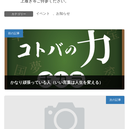
上履き等ご持参ください。
イベント
、
お知らせ
カテゴリー
前の記事
かなり頑張っている人（いい言葉は人生を変える）
2025年8月20日
次の記事