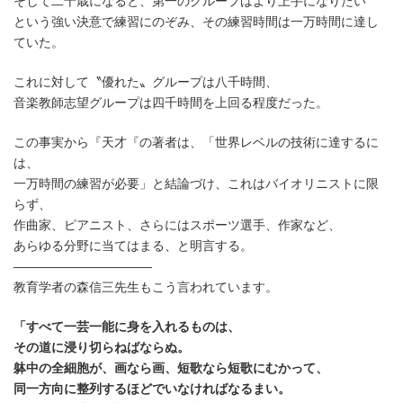
そして二十歳になると、第一のグループはより上手になりたい
という強い決意で練習にのぞみ、その練習時間は一万時間に達し
ていた。
これに対して〝優れた〟グループは八千時間、
音楽教師志望グループは四千時間を上回る程度だった。
この事実から『天才『の著者は、「世界レベルの技術に達するに
は、
一万時間の練習が必要」と結論づけ、これはバイオリニストに限
らず、
作曲家、ピアニスト、さらにはスポーツ選手、作家など、
あらゆる分野に当てはまる、と明言する。
———————————
教育学者の森信三先生もこう言われています。
「すべて一芸一能に身を入れるものは、
その道に浸り切らねばならぬ。
躰中の全細胞が、画なら画、短歌なら短歌にむかって、
同一方向に整列するほどでいなければなるまい。