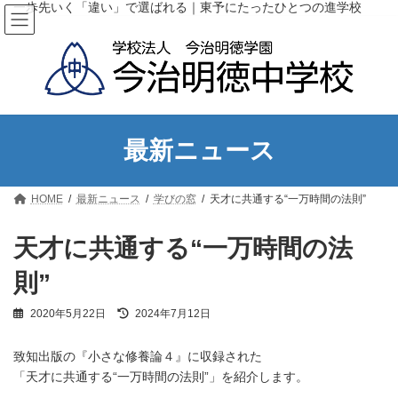
コ
ナ
一歩先いく「違い」で選ばれる｜東予にたったひとつの進学校
ン
ビ
テ
ゲ
ン
ー
ツ
シ
へ
ョ
ス
ン
キ
に
ッ
移
最新ニュース
プ
動
HOME
最新ニュース
学びの窓
天才に共通する“一万時間の法則”
天才に共通する“一万時間の法
則”
最
2020年5月22日
2024年7月12日
終
更
致知出版の『小さな修養論４』に収録された
新
日
「天才に共通する“一万時間の法則”」を紹介します。
時
———————————–