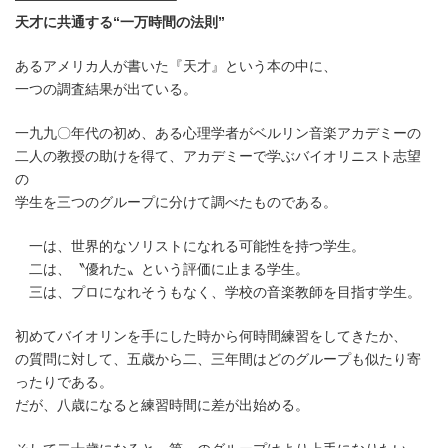
:
天才に共通する“一万時間の法則”
あるアメリカ人が書いた『天才』という本の中に、
一つの調査結果が出ている。
一九九〇年代の初め、ある心理学者がベルリン音楽アカデミーの
二人の教授の助けを得て、アカデミーで学ぶバイオリニスト志望
の
学生を三つのグループに分けて調べたものである。
一は、世界的なソリストになれる可能性を持つ学生。
二は、〝優れた〟という評価に止まる学生。
三は、プロになれそうもなく、学校の音楽教師を目指す学生。
初めてバイオリンを手にした時から何時間練習をしてきたか、
の質問に対して、五歳から二、三年間はどのグループも似たり寄
ったりである。
だが、八歳になると練習時間に差が出始める。