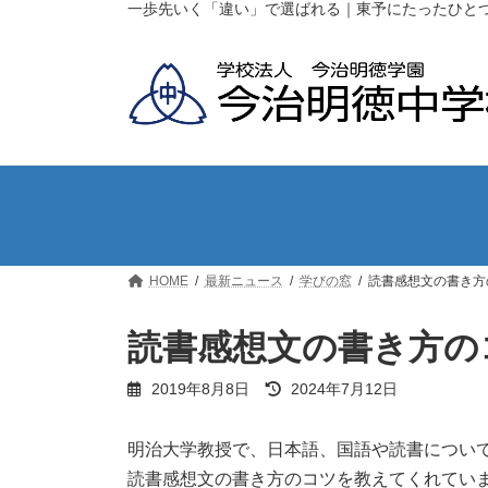
コ
ナ
一歩先いく「違い」で選ばれる｜東予にたったひと
ン
ビ
テ
ゲ
ン
ー
ツ
シ
へ
ョ
ス
ン
キ
に
ッ
移
プ
動
HOME
最新ニュース
学びの窓
読書感想文の書き方
読書感想文の書き方の
最
2019年8月8日
2024年7月12日
終
更
新
明治大学教授で、日本語、国語や読書につい
日
読書感想文の書き方のコツを教えてくれてい
時