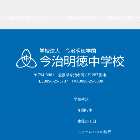
今治明徳高等学校矢田分校
今治明徳高等学校
今治明徳短期大学
〒794-0081 愛媛県今治市阿方甲287番地
TEL0898-25-3787 FAX0898-25-6388
学校生活
年間行事
生徒の１日
スクールバスの運行