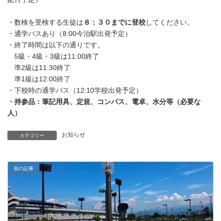
:
・数検を受検する生徒は
８：３０までに登校
してください。
・通学バスあり（8:00今治駅出発予定）
・終了時間は以下の通りです。
5級・4級・3級は11:00終了
準2級は11:30終了
準1級は12:00終了
・下校時の通学バス（12:10学校出発予定）
・持参品：筆記用具、定規、コンパス、電卓、水分等（必要な
人）
お知らせ
カテゴリー
前の記事