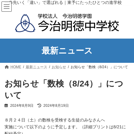
コ
ナ
一歩先いく「違い」で選ばれる｜東予にたったひとつの進学校
ン
ビ
テ
ゲ
ン
ー
ツ
シ
へ
ョ
ス
ン
キ
に
ッ
移
最新ニュース
プ
動
HOME
最新ニュース
お知らせ
お知らせ「数検（8/24）」について
お知らせ「数検（8/24）」につ
いて
最
2024年8月9日
2024年8月19日
終
更
８月２４日（土）の数検を受検する生徒のみなさんへ
新
日
実施について以下のように予定します。（詳細プリントは8/21に
時
配付予定）