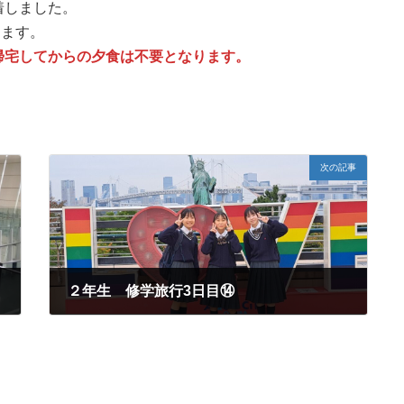
着しました。
します。
帰宅してからの夕食は不要となります。
次の記事
２年生 修学旅行3日目⑭
2024年11月14日