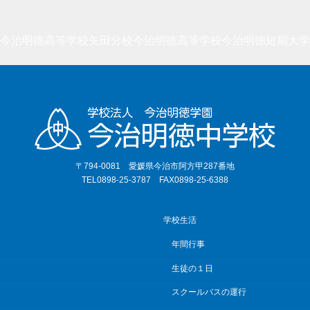
今治明徳高等学校矢田分校
今治明徳高等学校
今治明徳短期大学
〒794-0081 愛媛県今治市阿方甲287番地
TEL0898-25-3787 FAX0898-25-6388
学校生活
年間行事
生徒の１日
スクールバスの運行