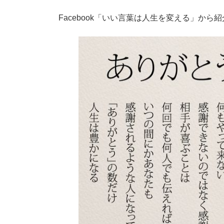
新
日
Facebook「いい言葉は人生を変える」から
時
: