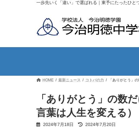
コ
ナ
一歩先いく「違い」で選ばれる｜東予にたったひと
ン
ビ
テ
ゲ
ン
ー
ツ
シ
へ
ョ
ス
ン
キ
に
ッ
移
プ
動
HOME
最新ニュース
コトバの力
「ありがとう」の
「ありがとう」の数だ
言葉は人生を変える）
最
2024年7月18日
2024年7月20日
終
更