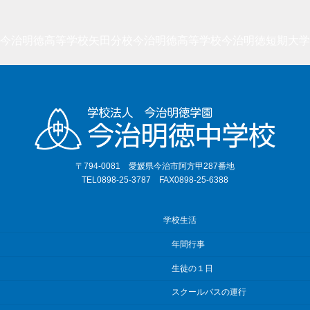
今治明徳高等学校矢田分校
今治明徳高等学校
今治明徳短期大学
〒794-0081 愛媛県今治市阿方甲287番地
TEL0898-25-3787 FAX0898-25-6388
学校生活
年間行事
生徒の１日
スクールバスの運行