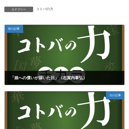
コトバの力
カテゴリー
前の記事
「娘への償いが届いた日」（志賀内泰弘）
2022年7月17日
次の記事