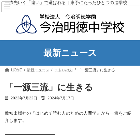
コ
ナ
一歩先いく「違い」で選ばれる｜東予にたったひとつの進学校
ン
ビ
テ
ゲ
ン
ー
ツ
シ
へ
ョ
ス
ン
キ
に
ッ
移
最新ニュース
プ
動
HOME
最新ニュース
コトバの力
「一源三流」に生きる
「一源三流」に生きる
最
2022年7月22日
2024年7月17日
終
更
致知出版社の『はじめて読む人のための人間学』から一篇をご紹
新
日
介します。
時
:
———————————–