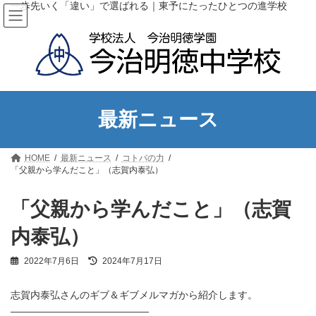
コ
ナ
一歩先いく「違い」で選ばれる｜東予にたったひとつの進学校
ン
ビ
テ
ゲ
ン
ー
ツ
シ
へ
ョ
ス
ン
キ
に
ッ
移
最新ニュース
プ
動
HOME
最新ニュース
コトバの力
「父親から学んだこと」（志賀内泰弘）
「父親から学んだこと」（志賀
内泰弘）
最
2022年7月6日
2024年7月17日
終
更
志賀内泰弘さんのギブ＆ギブメルマガから紹介します。
新
日
——————————————