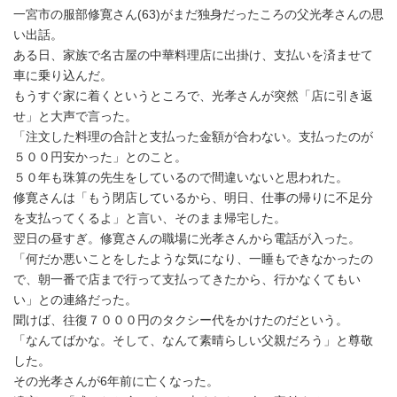
時
一宮市の服部修寛さん(63)がまだ独身だったころの父光孝さんの思
:
い出話。
ある日、家族で名古屋の中華料理店に出掛け、支払いを済ませて
車に乗り込んだ。
もうすぐ家に着くというところで、光孝さんが突然「店に引き返
せ」と大声で言った。
「注文した料理の合計と支払った金額が合わない。支払ったのが
５００円安かった」とのこと。
５０年も珠算の先生をしているので間違いないと思われた。
修寛さんは「もう閉店しているから、明日、仕事の帰りに不足分
を支払ってくるよ」と言い、そのまま帰宅した。
翌日の昼すぎ。修寛さんの職場に光孝さんから電話が入った。
「何だか悪いことをしたような気になり、一睡もできなかったの
で、朝一番で店まで行って支払ってきたから、行かなくてもい
い」との連絡だった。
聞けば、往復７０００円のタクシー代をかけたのだという。
「なんてばかな。そして、なんて素晴らしい父親だろう」と尊敬
した。
その光孝さんが6年前に亡くなった。