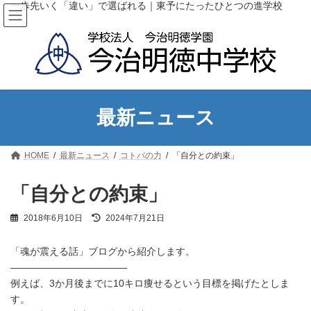
コ
ナ
一歩先いく「違い」で選ばれる｜東予にたったひとつの進学校
ン
ビ
テ
ゲ
ン
ー
ツ
シ
へ
ョ
ス
ン
キ
に
ッ
移
最新ニュース
プ
動
HOME
最新ニュース
コトバの力
「自分との約束」
「自分との約束」
最
2018年6月10日
2024年7月21日
終
更
「魂が震える話」ブログから紹介します。
新
日
————————————
時
例えば、3か月後までに10キロ痩せるという目標を掲げたとしま
:
す。