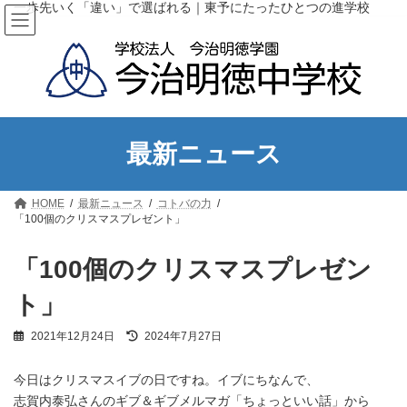
コ
ナ
一歩先いく「違い」で選ばれる｜東予にたったひとつの進学校
ン
ビ
テ
ゲ
ン
ー
ツ
シ
へ
ョ
ス
ン
キ
に
ッ
移
最新ニュース
プ
動
HOME
最新ニュース
コトバの力
「100個のクリスマスプレゼント」
「100個のクリスマスプレゼン
ト」
最
2021年12月24日
2024年7月27日
終
更
今日はクリスマスイブの日ですね。イブにちなんで、
新
日
志賀内泰弘さんのギブ＆ギブメルマガ「ちょっといい話」から