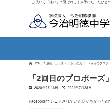
コ
ナ
一歩先いく「違い」で選ばれる｜東予にたったひと
ン
ビ
テ
ゲ
ン
ー
ツ
シ
へ
ョ
ス
ン
キ
に
ッ
移
プ
動
HOME
最新ニュース
コトバの力
「2回目のプロポ
「2回目のプロポーズ
最
2020年9月16日
2024年7月28日
終
更
新
Facebookでシェアされていた話が良かった
日
—————————–
時