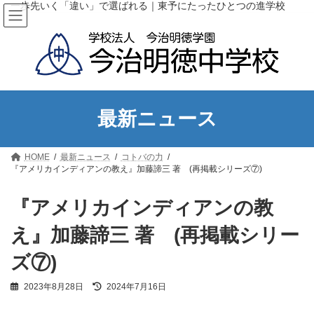
コ
ナ
一歩先いく「違い」で選ばれる｜東予にたったひとつの進学校
ン
ビ
テ
ゲ
ン
ー
ツ
シ
へ
ョ
ス
ン
キ
に
ッ
移
最新ニュース
プ
動
HOME
最新ニュース
コトバの力
『アメリカインディアンの教え』加藤諦三 著 (再掲載シリーズ⑦)
『アメリカインディアンの教
え』加藤諦三 著 (再掲載シリー
ズ⑦)
最
2023年8月28日
2024年7月16日
終
更