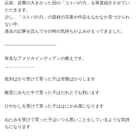
以前、反響の大きかった回の「コトバの力」を再度紹介させてい
新
日
ただきます。
時
少し、「コトバの力」の題材の言葉や作品もなかなか見つけられ
:
ない中、
過去の記事を読んでその時の気持ちがよみがえってきました。
————————————
有名なアメリカインディアンの教えです。
＿＿＿＿＿＿＿
批判ばかり受けて育った子は非難ばかりします
敵意にみちた中で育った子はだれとでも戦います
ひやかしを受けて育った子ははにかみ屋になります
ねたみを受けて育った子はいつも悪いことをしているような気持
ちになります