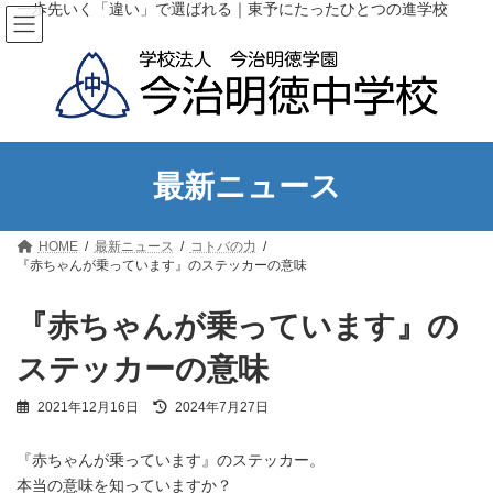
コ
ナ
一歩先いく「違い」で選ばれる｜東予にたったひとつの進学校
ン
ビ
テ
ゲ
ン
ー
ツ
シ
へ
ョ
ス
ン
キ
に
ッ
移
最新ニュース
プ
動
HOME
最新ニュース
コトバの力
『赤ちゃんが乗っています』のステッカーの意味
『赤ちゃんが乗っています』の
ステッカーの意味
最
2021年12月16日
2024年7月27日
終
更
『赤ちゃんが乗っています』のステッカー。
新
日
本当の意味を知っていますか？