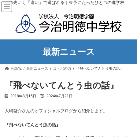
コ
ナ
一歩先いく「違い」で選ばれる｜東予にたったひとつの進学校
ン
ビ
テ
ゲ
ン
ー
ツ
シ
へ
ョ
ス
ン
キ
に
ッ
移
最新ニュース
プ
動
HOME
最新ニュース
コトバの力
『飛べないてんとう虫の話』
『飛べないてんとう虫の話』
最
2018年8月15日
2024年7月21日
終
更
大嶋啓介さんのオフィシャルブログから紹介します。
新
日
————————–
時
『飛べないてんとう虫の話』
: