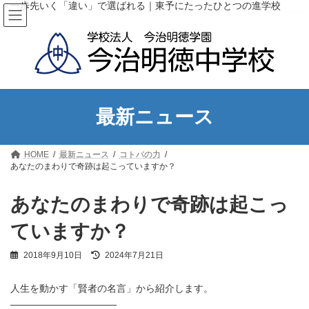
コ
ナ
一歩先いく「違い」で選ばれる｜東予にたったひとつの進学校
ン
ビ
テ
ゲ
ン
ー
ツ
シ
へ
ョ
ス
ン
キ
に
ッ
移
最新ニュース
プ
動
HOME
最新ニュース
コトバの力
あなたのまわりで奇跡は起こっていますか？
あなたのまわりで奇跡は起こっ
ていますか？
最
2018年9月10日
2024年7月21日
終
更
人生を動かす「賢者の名言」から紹介します。
新
日
———————————