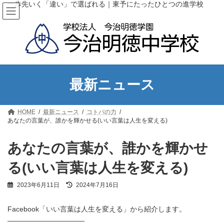
コ
ナ
一歩先いく「違い」で選ばれる｜東予にたったひとつの進学校
ン
ビ
テ
ゲ
ン
ー
ツ
シ
へ
ョ
ス
ン
キ
に
ッ
移
最新ニュース
プ
動
HOME
最新ニュース
コトバの力
あなたの言葉が、誰かを輝かせる(いい言葉は人生を変える)
あなたの言葉が、誰かを輝かせ
る(いい言葉は人生を変える)
最
2023年6月11日
2024年7月16日
終
更
Facebook「いい言葉は人生を変える」から紹介します。
新
日
———————————