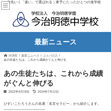
コ
ナ
一歩先いく「違い」で選ばれる｜東予にたったひとつの進学校
ン
ビ
テ
ゲ
ン
ー
ツ
シ
へ
ョ
ス
ン
キ
に
ッ
移
最新ニュース
プ
動
HOME
最新ニュース
コトバの力
あの生徒たちは、これから成績がぐんと伸びる
あの生徒たちは、これから成績
がぐんと伸びる
最
2022年4月19日
2024年7月12日
終
更
ひすいこたろうさんの名著「名言セラピー」から紹介します。
新
日
————————————