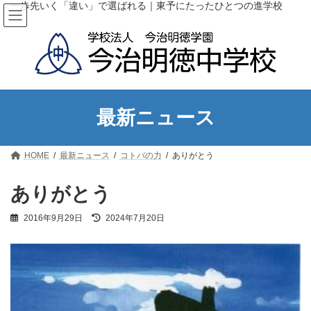
コ
ナ
一歩先いく「違い」で選ばれる｜東予にたったひとつの進学校
ン
ビ
テ
ゲ
ン
ー
ツ
シ
へ
ョ
ス
ン
キ
に
ッ
移
最新ニュース
プ
動
HOME
最新ニュース
コトバの力
ありがとう
ありがとう
最
2016年9月29日
2024年7月20日
終
更
新
日
時
: