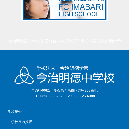
今治明徳高等学校矢田分校
今治明徳高等学校
今治明徳短期大学
〒794-0081 愛媛県今治市阿方甲287番地
TEL0898-25-3787 FAX0898-25-6388
学校紹介
学校長の挨拶