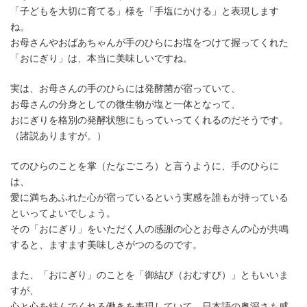
時
「子どもを大切に育てる」様を「手塩にかける」と表現します
:
ね。
お母さんやおばあちゃんが手のひらにお塩をつけて握ってくれた
「おにぎり」は、本当に美味しいですね。
実は、お母さんの手のひらには発酵菌が宿っていて、
お母さんの分身としての微生物が塩と一体となって、
おにぎりを格別の発酵状態にもっていってくれるのだそうです。
（諸説ありますが。）
てのひらのことを掌（たなごころ）と言うように、手のひらに
は、
愛に満ちあふれた心が宿っているという実感を誰もが持っている
といってよいでしょう。
その「おにぎり」をいただく人の感謝の心とお母さんの心が共鳴
すると、ますます美味しさがつのるのです。
また、「おにぎり」のことを「御結び（おむすび）」ともいいま
すが、
心と心を結んでくれる働きを表現していて、日本語の奥深さも感