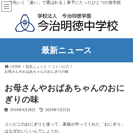
コ
ナ
一歩先いく「違い」で選ばれる｜東予にたったひとつの進学校
ン
ビ
テ
ゲ
ン
ー
ツ
シ
へ
ョ
ス
ン
キ
に
ッ
移
最新ニュース
プ
動
HOME
最新ニュース
コトバの力
お母さんやおばあちゃんのおにぎりの味
お母さんやおばあちゃんのおに
ぎりの味
最
2019年4月28日
2024年7月21日
終
更
コンビニのおにぎりと違って、家族が作ってくれた「おにぎり」
新
日
はなぜおいしいんでしょうか。