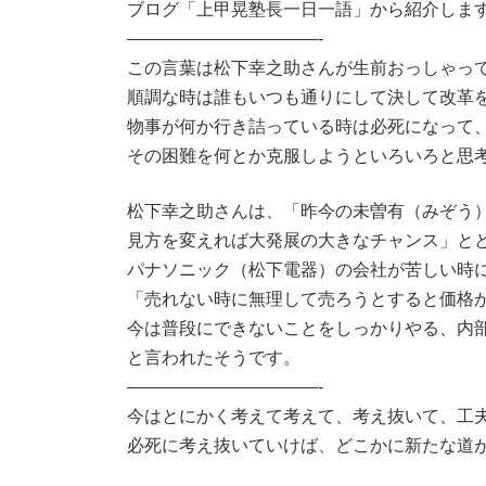
新
ブログ「上甲晃塾長一日一語」から紹介しま
日
———————————-
時
:
この言葉は松下幸之助さんが生前おっしゃっ
順調な時は誰もいつも通りにして決して改革
物事が何か行き詰っている時は必死になって
その困難を何とか克服しようといろいろと思
松下幸之助さんは、「昨今の未曽有（みぞう
見方を変えれば大発展の大きなチャンス」と
パナソニック（松下電器）の会社が苦しい時
「売れない時に無理して売ろうとすると価格
今は普段にできないことをしっかりやる、内
と言われたそうです。
———————————-
今はとにかく考えて考えて、考え抜いて、工
必死に考え抜いていけば、どこかに新たな道