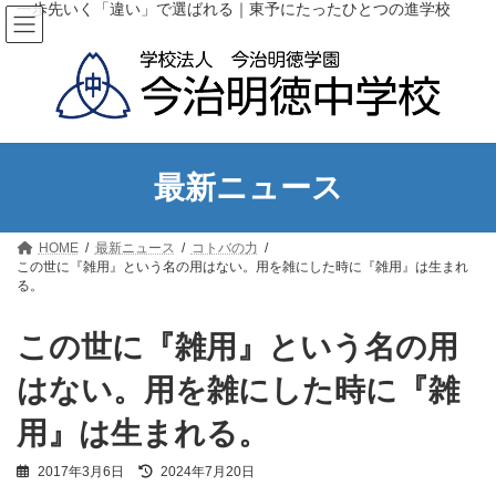
コ
ナ
一歩先いく「違い」で選ばれる｜東予にたったひとつの進学校
ン
ビ
テ
ゲ
ン
ー
ツ
シ
へ
ョ
ス
ン
キ
に
ッ
移
最新ニュース
プ
動
HOME
最新ニュース
コトバの力
この世に『雑用』という名の用はない。用を雑にした時に『雑用』は生まれ
る。
この世に『雑用』という名の用
はない。用を雑にした時に『雑
用』は生まれる。
最
2017年3月6日
2024年7月20日
終