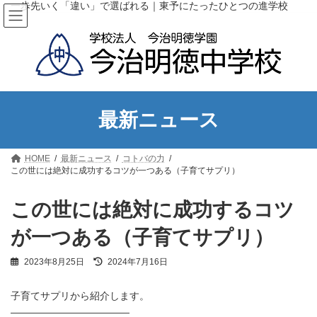
コ
ナ
一歩先いく「違い」で選ばれる｜東予にたったひとつの進学校
ン
ビ
テ
ゲ
ン
ー
ツ
シ
へ
ョ
ス
ン
キ
に
ッ
移
最新ニュース
プ
動
HOME
最新ニュース
コトバの力
この世には絶対に成功するコツが一つある（子育てサプリ）
この世には絶対に成功するコツ
が一つある（子育てサプリ）
最
2023年8月25日
2024年7月16日
終
更
子育てサプリから紹介します。
新
日
————————————