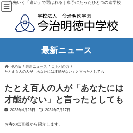
コ
ナ
一歩先いく「違い」で選ばれる｜東予にたったひとつの進学校
ン
ビ
テ
ゲ
ン
ー
ツ
シ
へ
ョ
ス
ン
キ
に
ッ
移
最新ニュース
プ
動
HOME
最新ニュース
コトバの力
たとえ百人の人が「あなたには才能がない」と言ったとしても
たとえ百人の人が「あなたには
才能がない」と言ったとしても
最
2023年4月26日
2024年7月17日
終
更
お寺の伝言板から紹介します。
新
日