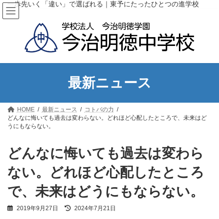
コ
ナ
一歩先いく「違い」で選ばれる｜東予にたったひとつの進学校
ン
ビ
テ
ゲ
ン
ー
ツ
シ
へ
ョ
ス
ン
キ
に
ッ
移
最新ニュース
プ
動
HOME
最新ニュース
コトバの力
どんなに悔いても過去は変わらない。どれほど心配したところで、未来はど
うにもならない。
どんなに悔いても過去は変わら
ない。どれほど心配したところ
で、未来はどうにもならない。
最
2019年9月27日
2024年7月21日
終