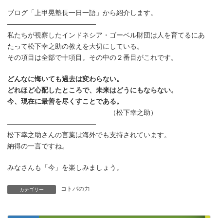
更
ブログ「上甲晃塾長一日一語」から紹介します。
新
日
—————————————
時
私たちが視察したインドネシア・ゴーベル財団は人を育てるにあ
:
たって松下幸之助の教えを大切にしている。
その項目は全部で十項目。その中の２番目がこれです。
どんなに悔いても過去は変わらない。
どれほど心配したところで、未来はどうにもならない。
今、現在に最善を尽くすことである。
（松下幸之助）
—————————————
松下幸之助さんの言葉は海外でも支持されています。
納得の一言ですね。
みなさんも「今」を楽しみましょう。
コトバの力
カテゴリー